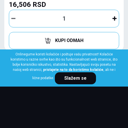
16,506 RSD
KUPI ODMAH
Onlinegume koristi kolačiće i poštuje vašu privatnost! Kolačiće
koristimo u razne svrhe kao što su funkcionalnost web stranice, što
bolje korisničko iskustvo, statistika. Nastavljajući svoju posetu na
našoj web stranici,
pristajete na to da koristimo kolačiće
, ali ne i
Slažem se
lične podatke.
MICHELIN