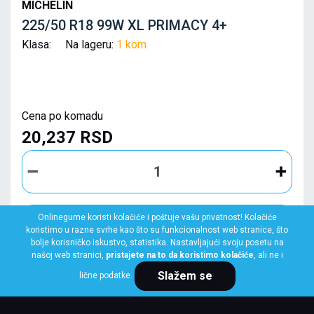
MICHELIN
225/50 R18 99W XL PRIMACY 4+
Klasa: Na lageru:
1 kom
Cena po komadu
20,237 RSD
Onlinegume koristi kolačiće i poštuje vašu privatnost! Kolačiće
KUPI ODMAH
koristimo u razne svrhe kao što su funkcionalnost web stranice, što
bolje korisničko iskustvo, statistika. Nastavljajući svoju posetu na
našoj web stranici,
pristajete na to da koristimo kolačiće
, ali ne i
Slažem se
lične podatke.