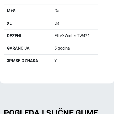
M+S
Da
XL
Da
DEZENI
EffeXWinter TW421
GARANCIJA
5 godina
3PMSF OZNAKA
Y
POGLEDAJ SLIČNE GUME