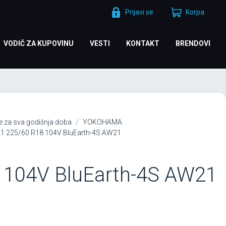
Prijavi se
Korpa
VODIČ ZA KUPOVINU
VESTI
KONTAKT
BRENDOVI
 za sva godišnja doba
YOKOHAMA
 225/60 R18 104V BluEarth-4S AW21
 104V BluEarth-4S AW21