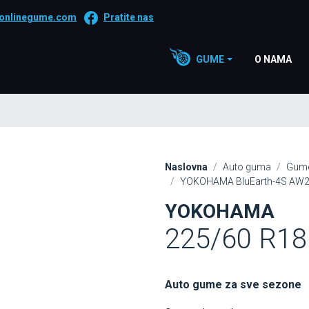
onlinegume.com
Pratite nas
GUME
O NAMA
Naslovna
Auto guma
Gume
YOKOHAMA BluEarth-4S AW21
YOKOHAMA
225/60 R18
Auto gume za sve sezone