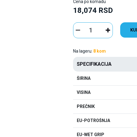
Cena po komadu
18,074 RSD
KU
Na lageru:
8 kom
SPECIFIKACIJA
ŠIRINA
VISINA
PREČNIK
EU-POTROŠNJA
EU-WET GRIP