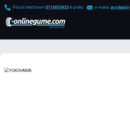
Poruči telefonom
0116550433
ili preko
e-maila:
prodaja@