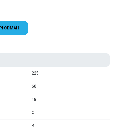
PI ODMAH
225
60
18
C
B