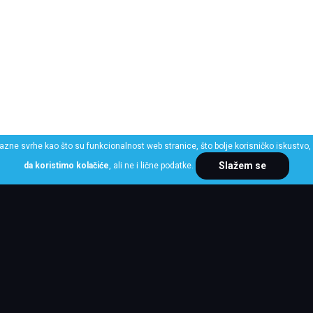
razne svrhe kao što su funkcionalnost web stranice, što bolje korisničko iskustvo, 
Slažem se
da koristimo kolačiće
, ali ne i lične podatke.
ME