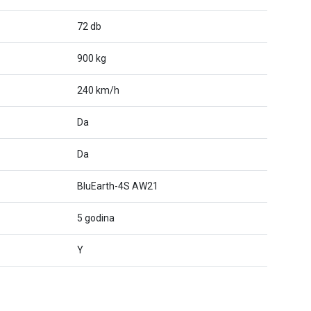
72 db
900 kg
240 km/h
Da
Da
BluEarth-4S AW21
5 godina
Y