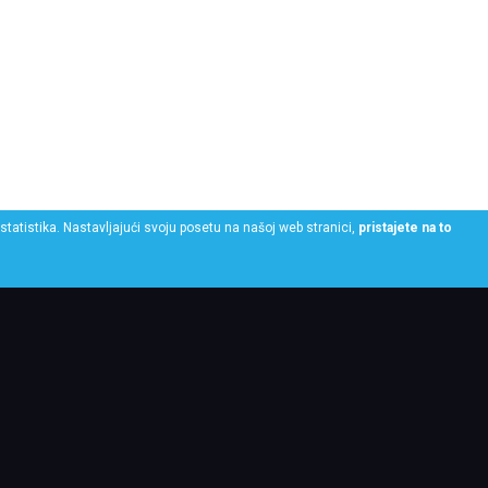
statistika. Nastavljajući svoju posetu na našoj web stranici,
pristajete na to