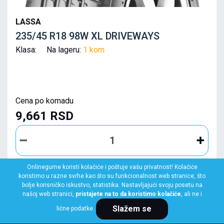
LASSA
235/45 R18 98W XL DRIVEWAYS
Klasa: Na lageru:
1 kom
Cena po komadu
9,661 RSD
Onlinegume koristi kolačiće i poštuje vašu privatnost! Kolačiće
koristimo u razne svrhe kao što su funkcionalnost web stranice, što
KUPI ODMAH
bolje korisničko iskustvo, statistika. Nastavljajući svoju posetu na
našoj web stranici,
pristajete na to da koristimo kolačiće
, ali ne i
Slažem se
lične podatke.