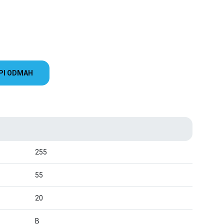
PI ODMAH
255
55
20
B