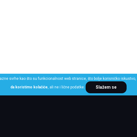
razne svrhe kao što su funkcionalnost web stranice, što bolje korisničko iskustvo, 
Slažem se
da koristimo kolačiće
, ali ne i lične podatke.
ME