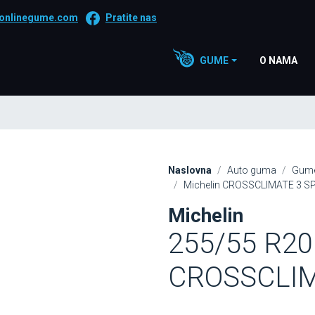
onlinegume.com
Pratite nas
GUME
O NAMA
Naslovna
Auto guma
Gume
Michelin CROSSCLIMATE 3 S
Michelin
255/55 R20
CROSSCLIM