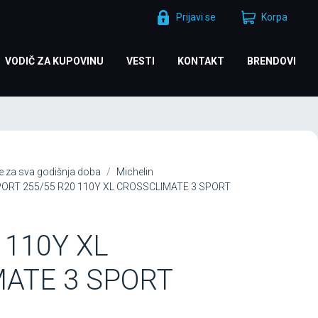
Prijavi se
Korpa
VODIČ ZA KUPOVINU
VESTI
KONTAKT
BRENDOVI
 za sva godišnja doba
Michelin
PORT 255/55 R20 110Y XL CROSSCLIMATE 3 SPORT
 110Y XL
ATE 3 SPORT