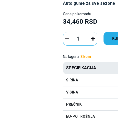
Auto gume za sve sezone
Cena po komadu
34,460 RSD
KU
Na lageru:
8 kom
SPECIFIKACIJA
ŠIRINA
VISINA
PREČNIK
EU-POTROŠNJA