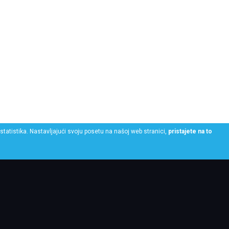
statistika. Nastavljajući svoju posetu na našoj web stranici,
pristajete na to