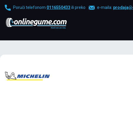
Poruči telefonom
0116550433
ili preko
e-maila:
prodaja@