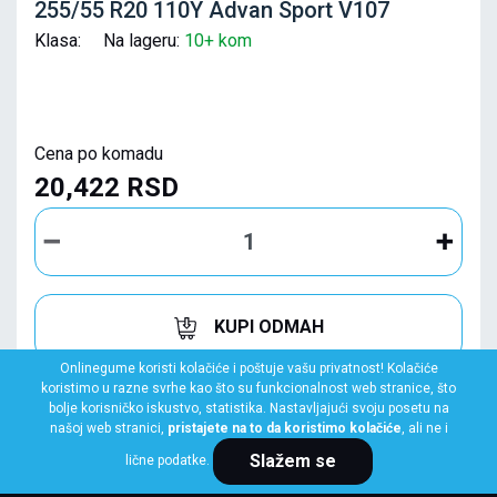
255/55 R20 110Y Advan Sport V107
Klasa: Na lageru:
10+ kom
Cena po komadu
20,422 RSD
KUPI ODMAH
Onlinegume koristi kolačiće i poštuje vašu privatnost! Kolačiće
koristimo u razne svrhe kao što su funkcionalnost web stranice, što
bolje korisničko iskustvo, statistika. Nastavljajući svoju posetu na
našoj web stranici,
pristajete na to da koristimo kolačiće
, ali ne i
Slažem se
lične podatke.