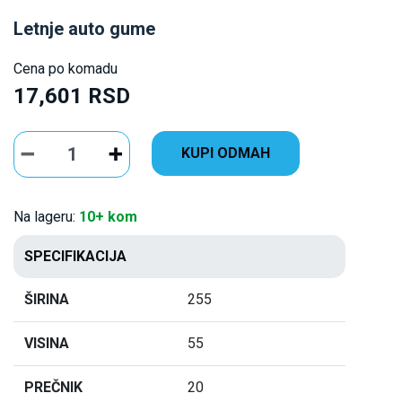
Letnje auto gume
Cena po komadu
17,601 RSD
KUPI ODMAH
Na lageru:
10+ kom
SPECIFIKACIJA
ŠIRINA
255
VISINA
55
PREČNIK
20