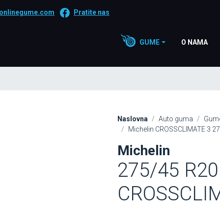
onlinegume.com
Pratite nas
GUME
O NAMA
Naslovna
Auto guma
Gume
Michelin CROSSCLIMATE 3 27
Michelin
275/45 R20
CROSSCLIM