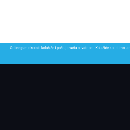
Onlinegume koristi kolačiće i poštuje vašu privatnost! Kolačiće koristimo u 
POGLEDAJ SLIČNE GU