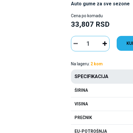
Auto gume za sve sezone
Cena po komadu
33,807 RSD
KU
Na lageru:
2 kom
SPECIFIKACIJA
ŠIRINA
VISINA
PREČNIK
EU-POTROŠNJA