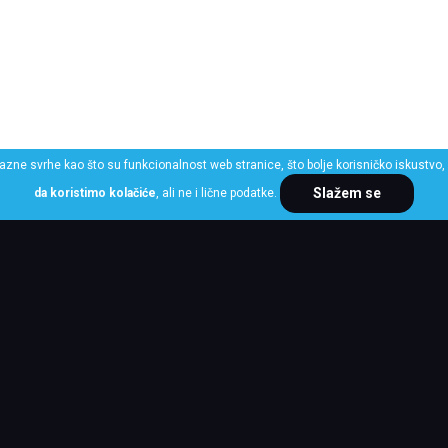
razne svrhe kao što su funkcionalnost web stranice, što bolje korisničko iskustvo, 
Slažem se
da koristimo kolačiće
, ali ne i lične podatke.
ME