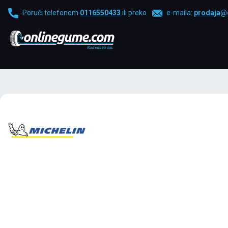
Poruči telefonom
0116550433
ili preko
e-maila:
prodaja@