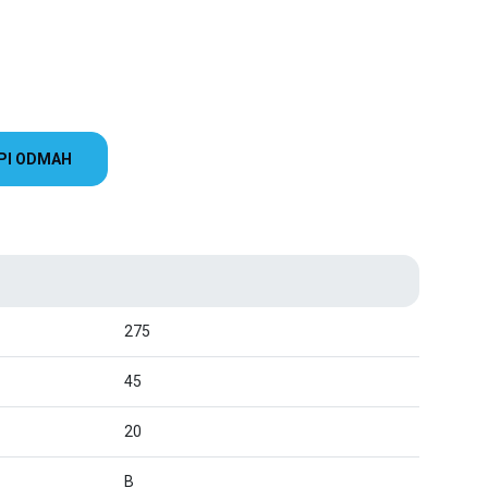
PI ODMAH
275
45
20
B