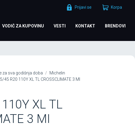
Prijavi se
Korpa
VODIČ ZA KUPOVINU
VESTI
KONTAKT
BRENDOVI
 za sva godišnja doba
Michelin
5/45 R20 110Y XL TL CROSSCLIMATE 3 MI
 110Y XL TL
ATE 3 MI