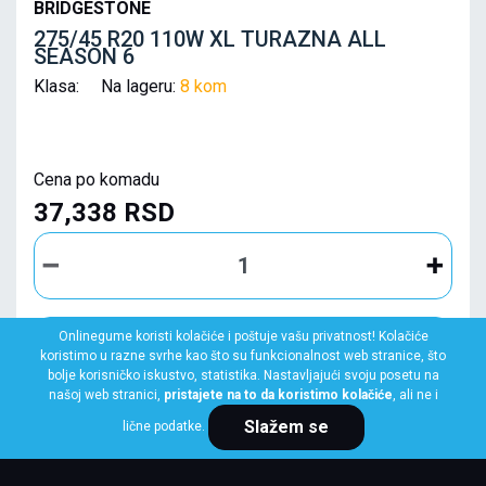
BRIDGESTONE
275/45 R20 110W XL TURAZNA ALL
SEASON 6
Klasa: Na lageru:
8 kom
Cena po komadu
37,338 RSD
Onlinegume koristi kolačiće i poštuje vašu privatnost! Kolačiće
KUPI ODMAH
koristimo u razne svrhe kao što su funkcionalnost web stranice, što
bolje korisničko iskustvo, statistika. Nastavljajući svoju posetu na
našoj web stranici,
pristajete na to da koristimo kolačiće
, ali ne i
Slažem se
lične podatke.