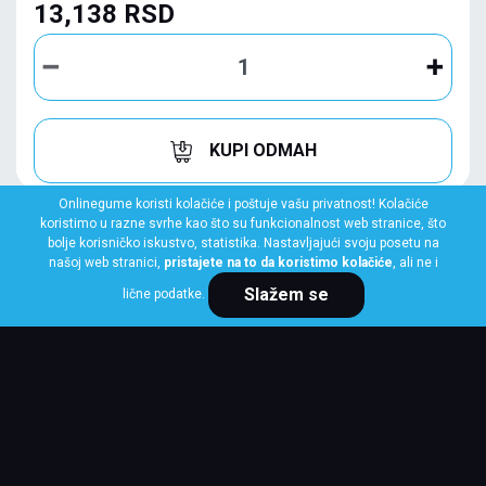
13,138 RSD
KUPI ODMAH
Onlinegume koristi kolačiće i poštuje vašu privatnost! Kolačiće
koristimo u razne svrhe kao što su funkcionalnost web stranice, što
bolje korisničko iskustvo, statistika. Nastavljajući svoju posetu na
našoj web stranici,
pristajete na to da koristimo kolačiće
, ali ne i
Slažem se
lične podatke.
YOKOHAMA