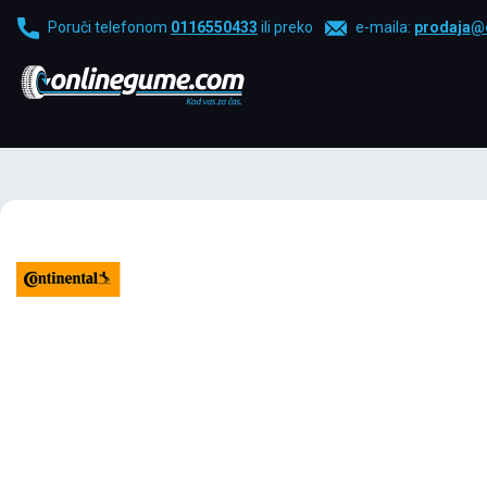
Poruči telefonom
0116550433
ili preko
e-maila:
prodaja@