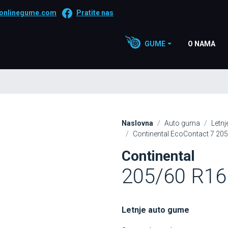
onlinegume.com
Pratite nas
GUME
O NAMA
Naslovna
Auto guma
Letn
Continental EcoContact 7 20
Continental
205/60 R16
Letnje auto gume