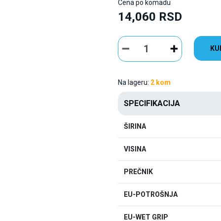
Cena po komadu
14,060 RSD
KU
Na lageru:
2 kom
SPECIFIKACIJA
ŠIRINA
VISINA
PREČNIK
EU-POTROŠNJA
EU-WET GRIP