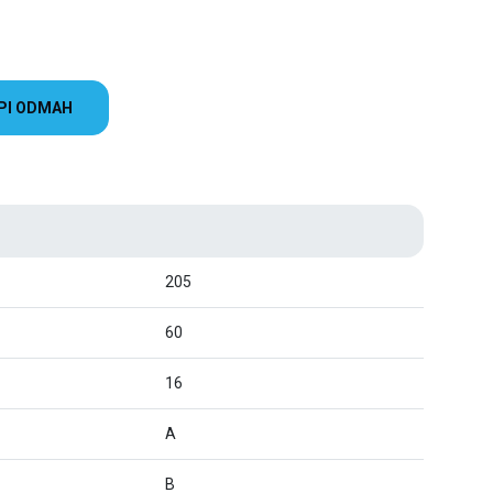
PI ODMAH
205
60
16
A
B