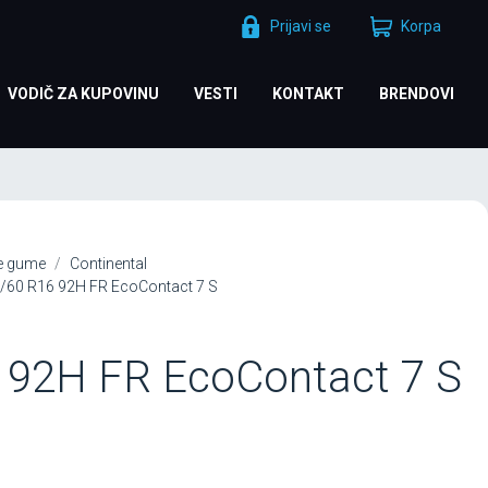
Prijavi se
Korpa
VODIČ ZA KUPOVINU
VESTI
KONTAKT
BRENDOVI
je gume
Continental
5/60 R16 92H FR EcoContact 7 S
 92H FR EcoContact 7 S