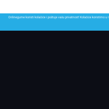
Onlinegume koristi kolačiće i poštuje vašu privatnost! Kolačiće koristimo u 
POGLEDAJ SLIČNE GU