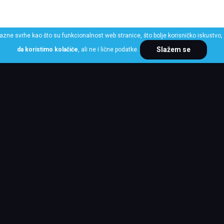
razne svrhe kao što su funkcionalnost web stranice, što bolje korisničko iskustvo, 
Slažem se
da koristimo kolačiće
, ali ne i lične podatke.
ME