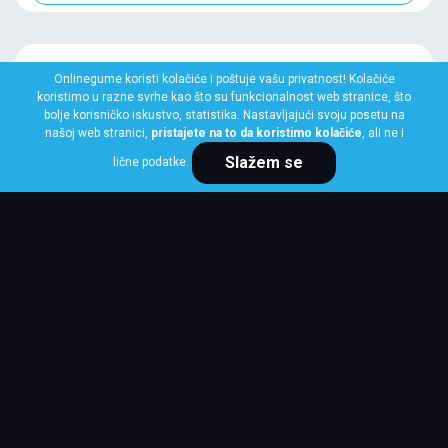
Onlinegume koristi kolačiće i poštuje vašu privatnost! Kolačiće
koristimo u razne svrhe kao što su funkcionalnost web stranice, što
bolje korisničko iskustvo, statistika. Nastavljajući svoju posetu na
našoj web stranici,
pristajete na to da koristimo kolačiće
, ali ne i
Slažem se
lične podatke.
MICHELIN
205/60 R16 92H PRIMACY 5 ENERGY MI
Klasa: Na lageru:
1 kom
Cena po komadu