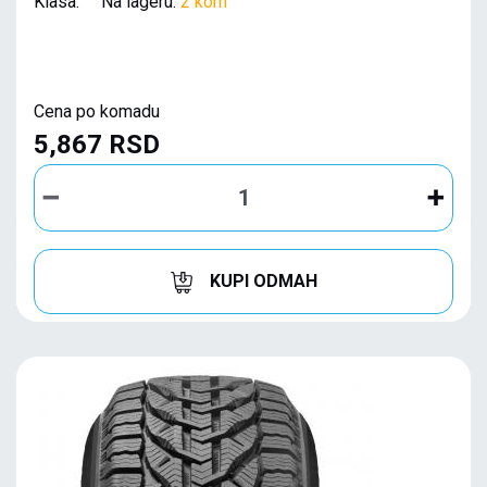
Klasa: Na lageru:
2 kom
Cena po komadu
5,867 RSD
KUPI ODMAH