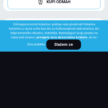
KUPI ODMAH
Onlinegume koristi kolačiće i poštuje vašu privatnost! Kolačiće
koristimo u razne svrhe kao što su funkcionalnost web stranice, što
bolje korisničko iskustvo, statistika. Nastavljajući svoju posetu na
našoj web stranici,
pristajete na to da koristimo kolačiće
, ali ne i
Slažem se
lične podatke.
MICHELIN
215/45 R17 91Y XL PILOT SPORT 5
Klasa: Na lageru:
1 kom