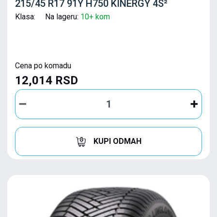
215/45 R17 91Y H750 KINERGY 4S²
Klasa: Na lageru:
10+ kom
Cena po komadu
12,014 RSD
KUPI ODMAH