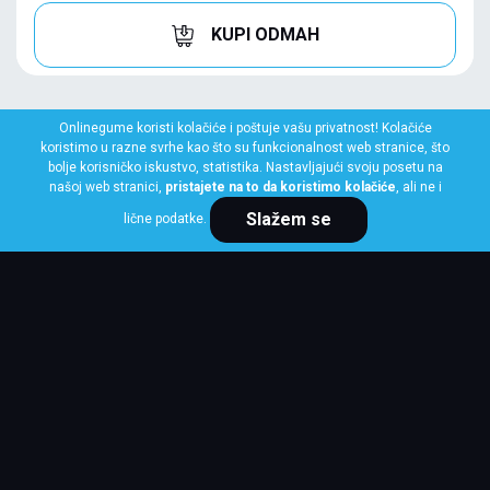
KUPI ODMAH
Onlinegume koristi kolačiće i poštuje vašu privatnost! Kolačiće
koristimo u razne svrhe kao što su funkcionalnost web stranice, što
bolje korisničko iskustvo, statistika. Nastavljajući svoju posetu na
našoj web stranici,
pristajete na to da koristimo kolačiće
, ali ne i
Slažem se
lične podatke.
CONTINENTAL
215/55 R16 93H WinterContact TS 870
Klasa: Na lageru:
2 kom