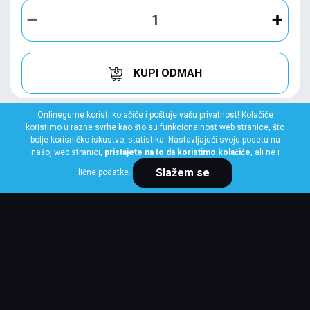
KUPI ODMAH
Onlinegume koristi kolačiće i poštuje vašu privatnost! Kolačiće
koristimo u razne svrhe kao što su funkcionalnost web stranice, što
bolje korisničko iskustvo, statistika. Nastavljajući svoju posetu na
našoj web stranici,
pristajete na to da koristimo kolačiće
, ali ne i
Slažem se
lične podatke.
BRIDGESTONE
225/40 R19 89Y POTENZA S001 RFT