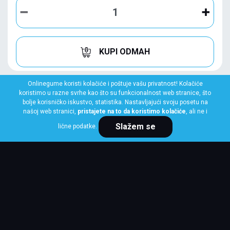
KUPI ODMAH
Onlinegume koristi kolačiće i poštuje vašu privatnost! Kolačiće
koristimo u razne svrhe kao što su funkcionalnost web stranice, što
bolje korisničko iskustvo, statistika. Nastavljajući svoju posetu na
našoj web stranici,
pristajete na to da koristimo kolačiće
, ali ne i
Slažem se
lične podatke.
KUMHO
225/50 R18 99W HA32 XL