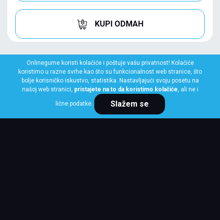
KUPI ODMAH
Onlinegume koristi kolačiće i poštuje vašu privatnost! Kolačiće
koristimo u razne svrhe kao što su funkcionalnost web stranice, što
bolje korisničko iskustvo, statistika. Nastavljajući svoju posetu na
našoj web stranici,
pristajete na to da koristimo kolačiće
, ali ne i
Slažem se
lične podatke.
LINGLONG
225/55 R17 101V XL SPORT MASTER 4S
EU
Klasa: Na lageru:
10+ kom