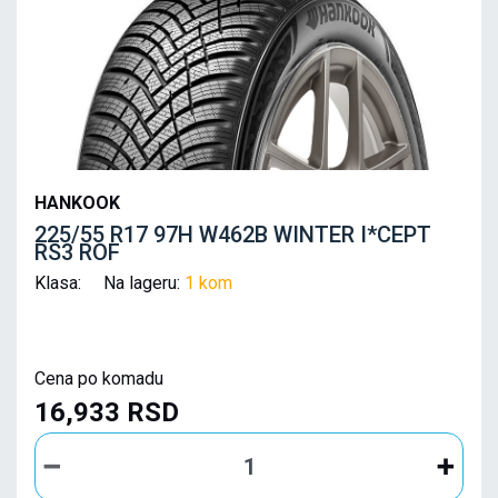
HANKOOK
225/55 R17 97H W462B WINTER I*CEPT
RS3 ROF
Klasa: Na lageru:
1 kom
Cena po komadu
16,933 RSD