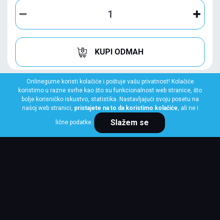
KUPI ODMAH
Onlinegume koristi kolačiće i poštuje vašu privatnost! Kolačiće
koristimo u razne svrhe kao što su funkcionalnost web stranice, što
bolje korisničko iskustvo, statistika. Nastavljajući svoju posetu na
našoj web stranici,
pristajete na to da koristimo kolačiće
, ali ne i
Slažem se
lične podatke.
HANKOOK
235/35 R19 91Y XL K129 VENTUS S1 EVO