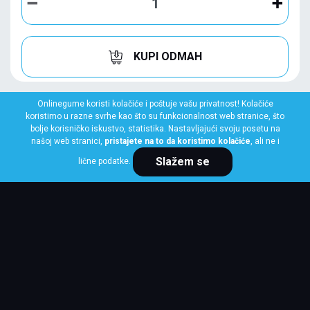
KUPI ODMAH
Onlinegume koristi kolačiće i poštuje vašu privatnost! Kolačiće
koristimo u razne svrhe kao što su funkcionalnost web stranice, što
bolje korisničko iskustvo, statistika. Nastavljajući svoju posetu na
našoj web stranici,
pristajete na to da koristimo kolačiće
, ali ne i
Slažem se
lične podatke.
HANKOOK
235/40 R19 96V WINTER I*CEPT EVO 3
W330 XL