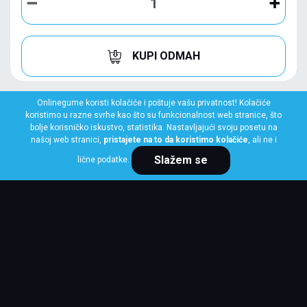
KUPI ODMAH
Onlinegume koristi kolačiće i poštuje vašu privatnost! Kolačiće
koristimo u razne svrhe kao što su funkcionalnost web stranice, što
bolje korisničko iskustvo, statistika. Nastavljajući svoju posetu na
našoj web stranici,
pristajete na to da koristimo kolačiće
, ali ne i
Slažem se
lične podatke.
MICHELIN
235/45R18 94W CROSS CLIMATE 3 RG
Klasa: Na lageru:
10+ kom