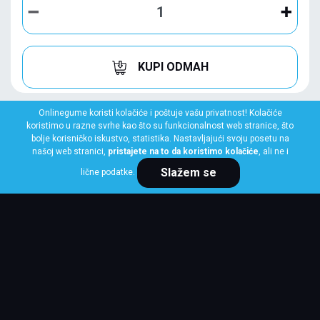
KUPI ODMAH
Onlinegume koristi kolačiće i poštuje vašu privatnost! Kolačiće
koristimo u razne svrhe kao što su funkcionalnost web stranice, što
bolje korisničko iskustvo, statistika. Nastavljajući svoju posetu na
našoj web stranici,
pristajete na to da koristimo kolačiće
, ali ne i
Slažem se
lične podatke.
NOKIAN
245/45 R19 102Y XL Powerproof 2
SilentDrive