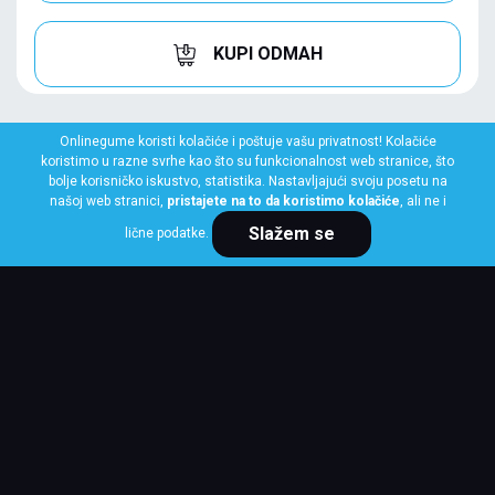
KUPI ODMAH
Onlinegume koristi kolačiće i poštuje vašu privatnost! Kolačiće
koristimo u razne svrhe kao što su funkcionalnost web stranice, što
bolje korisničko iskustvo, statistika. Nastavljajući svoju posetu na
našoj web stranici,
pristajete na to da koristimo kolačiće
, ali ne i
Slažem se
lične podatke.
FIRESTONE
245/45 R19 102Y XL ROADHAWK 2
Klasa: Na lageru:
10+ kom