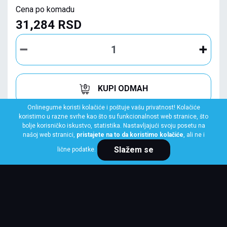
Cena po komadu
31,284 RSD
KUPI ODMAH
Onlinegume koristi kolačiće i poštuje vašu privatnost! Kolačiće
koristimo u razne svrhe kao što su funkcionalnost web stranice, što
bolje korisničko iskustvo, statistika. Nastavljajući svoju posetu na
našoj web stranici,
pristajete na to da koristimo kolačiće
, ali ne i
Slažem se
lične podatke.