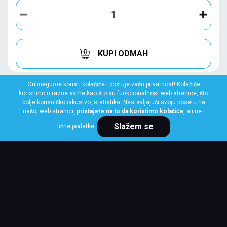
KUPI ODMAH
Onlinegume koristi kolačiće i poštuje vašu privatnost! Kolačiće
koristimo u razne svrhe kao što su funkcionalnost web stranice, što
bolje korisničko iskustvo, statistika. Nastavljajući svoju posetu na
našoj web stranici,
pristajete na to da koristimo kolačiće
, ali ne i
Slažem se
lične podatke.
MICHELIN
255/40 R19 100H XL PILOT ALPIN 5 MO1