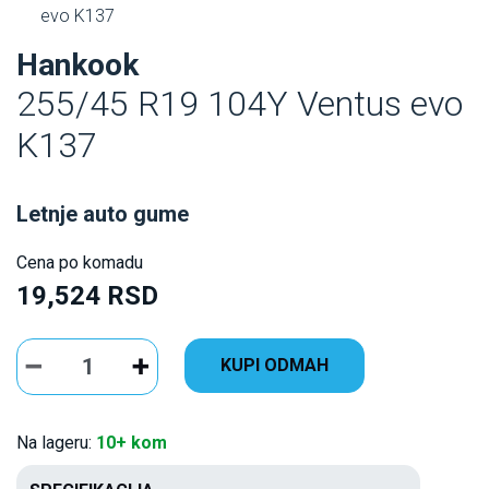
evo K137
Hankook
255/45 R19 104Y Ventus evo
K137
Letnje auto gume
Cena po komadu
19,524 RSD
KUPI ODMAH
Na lageru:
10+ kom