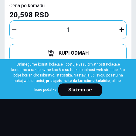
Cena po komadu
20,598 RSD
KUPI ODMAH
Onlinegume koristi kolačiće i poštuje vašu privatnost! Kolačiće
koristimo u razne svrhe kao što su funkcionalnost web stranice, što
bolje korisničko iskustvo, statistika. Nastavljajući svoju posetu na
našoj web stranici,
pristajete na to da koristimo kolačiće
, ali ne i
Slažem se
lične podatke.