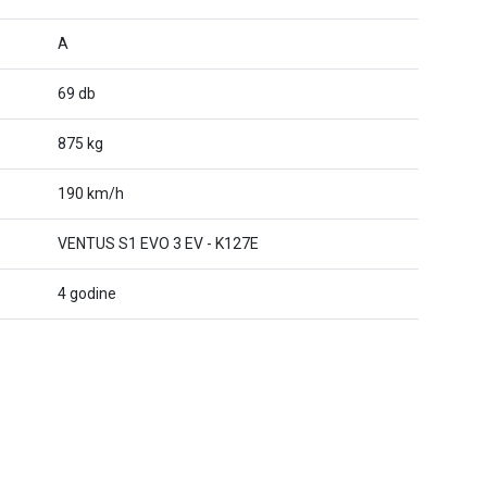
A
69 db
875 kg
190 km/h
VENTUS S1 EVO 3 EV - K127E
4 godine