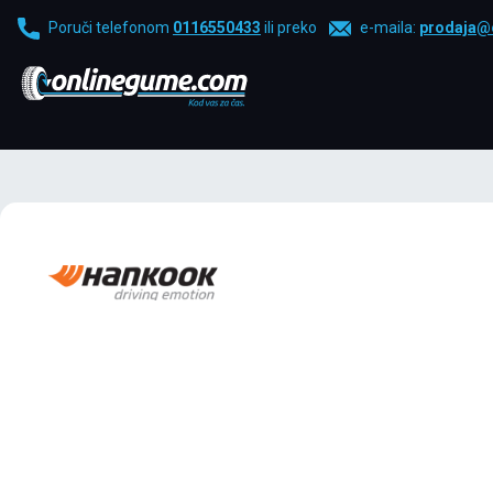
Poruči telefonom
0116550433
ili preko
e-maila:
prodaja@