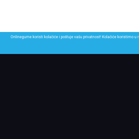
Onlinegume koristi kolačiće i poštuje vašu privatnost! Kolačiće koristimo u 
POGLEDAJ SLIČNE GU