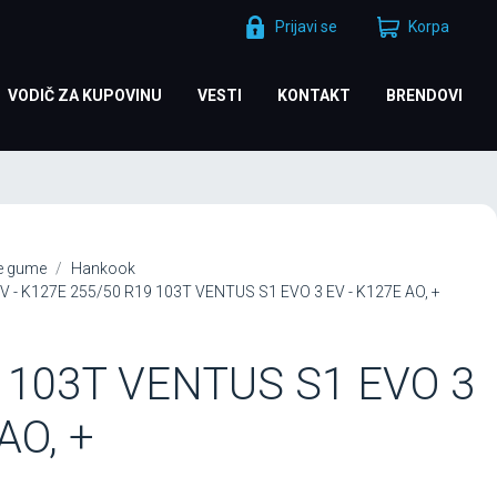
Prijavi se
Korpa
VODIČ ZA KUPOVINU
VESTI
KONTAKT
BRENDOVI
je gume
Hankook
 - K127E 255/50 R19 103T VENTUS S1 EVO 3 EV - K127E AO, +
 103T VENTUS S1 EVO 3
AO, +