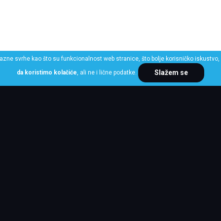
razne svrhe kao što su funkcionalnost web stranice, što bolje korisničko iskustvo, 
Slažem se
da koristimo kolačiće
, ali ne i lične podatke.
ME