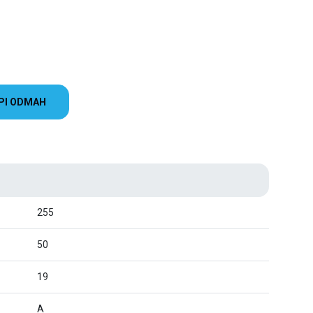
PI ODMAH
255
50
19
A