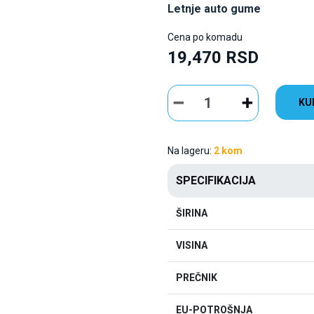
Letnje auto gume
Cena po komadu
19,470 RSD
KU
Na lageru:
2 kom
SPECIFIKACIJA
ŠIRINA
VISINA
PREČNIK
EU-POTROŠNJA