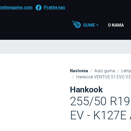
onlinegume.com
Pratite nas
GUME
O NAMA
Naslovna
Auto guma
Letn
Hankook VENTUS S1 EVO 3 EV
Hankook
255/50 R19
EV - K127E 