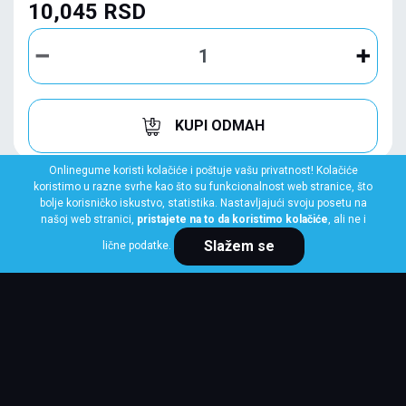
10,045 RSD
KUPI ODMAH
Onlinegume koristi kolačiće i poštuje vašu privatnost! Kolačiće
koristimo u razne svrhe kao što su funkcionalnost web stranice, što
bolje korisničko iskustvo, statistika. Nastavljajući svoju posetu na
našoj web stranici,
pristajete na to da koristimo kolačiće
, ali ne i
Slažem se
lične podatke.
DUNLOP