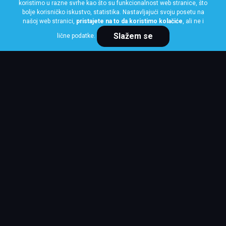
koristimo u razne svrhe kao što su funkcionalnost web stranice, što
bolje korisničko iskustvo, statistika. Nastavljajući svoju posetu na
našoj web stranici,
pristajete na to da koristimo kolačiće
, ali ne i
Naš kontakt servis je dostupan 24/7
Slažem se
lične podatke.
NISTE PRONAŠLI ŠTA
STE
TRAŽILI?
KONTAKTIRAJTE NAS