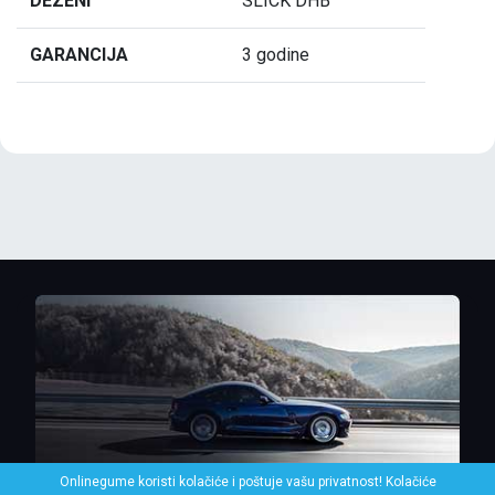
DEZENI
SLICK DHB
GARANCIJA
3 godine
Onlinegume koristi kolačiće i poštuje vašu privatnost! Kolačiće