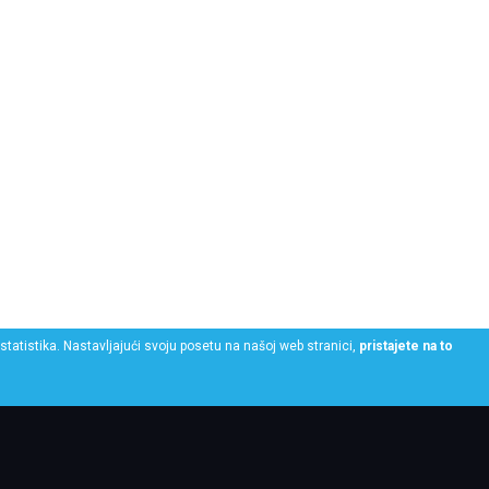
statistika. Nastavljajući svoju posetu na našoj web stranici,
pristajete na to