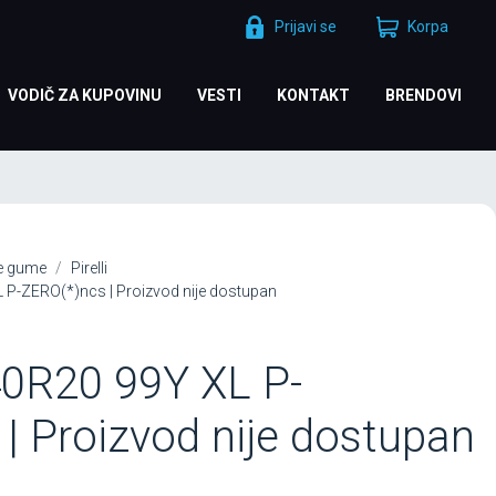
Prijavi se
Korpa
VODIČ ZA KUPOVINU
VESTI
KONTAKT
BRENDOVI
je gume
Pirelli
L P-ZERO(*)ncs | Proizvod nije dostupan
40R20 99Y XL P-
| Proizvod nije dostupan