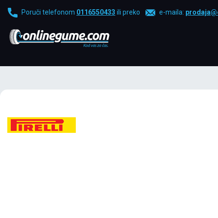
Poruči telefonom
0116550433
ili preko
e-maila:
prodaja@