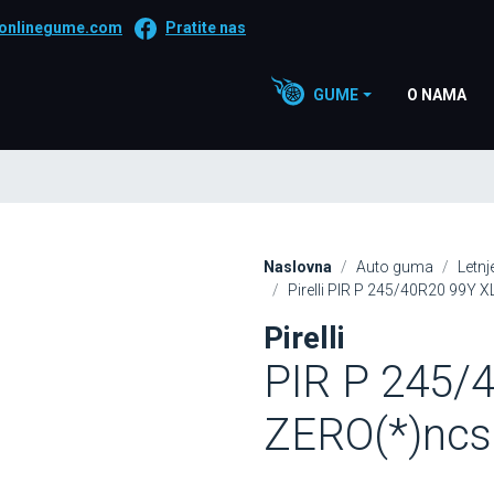
onlinegume.com
Pratite nas
GUME
O NAMA
Naslovna
Auto guma
Letn
Pirelli PIR P 245/40R20 99Y X
Pirelli
PIR P 245/
ZERO(*)ncs 