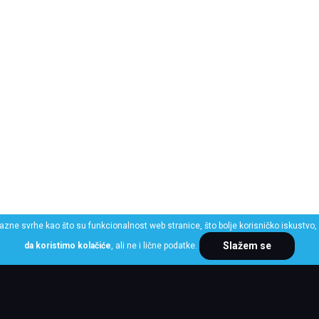
razne svrhe kao što su funkcionalnost web stranice, što bolje korisničko iskustvo, 
Slažem se
da koristimo kolačiće
, ali ne i lične podatke.