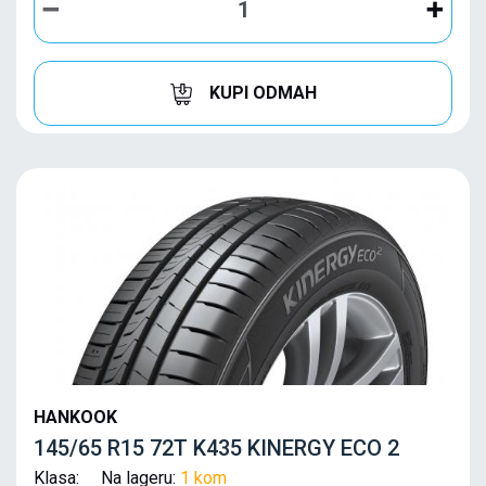
KUPI ODMAH
HANKOOK
145/65 R15 72T K435 KINERGY ECO 2
Klasa: Na lageru:
1 kom