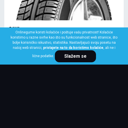
SAVA
Onlinegume koristi kolačiće i poštuje vašu privatnost! Kolačiće
145/70 R13 71T EFFECTA+
koristimo u razne svrhe kao što su funkcionalnost web stranice, što
bolje korisničko iskustvo, statistika. Nastavljajući svoju posetu na
Klasa: Na lageru:
4 kom
našoj web stranici,
pristajete na to da koristimo kolačiće
, ali ne i
Slažem se
lične podatke.
Cena po komadu
5,712 RSD
KUPI ODMAH