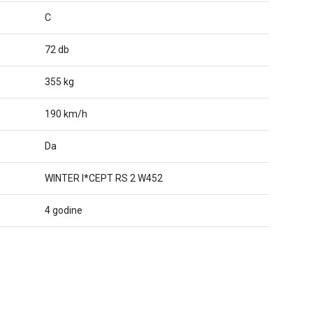
C
72 db
355 kg
190 km/h
Da
WINTER I*CEPT RS 2 W452
4 godine