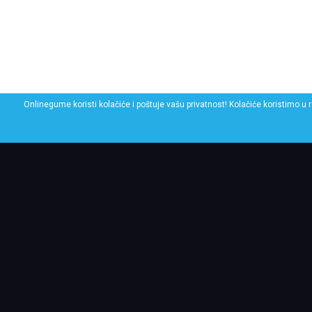
Onlinegume koristi kolačiće i poštuje vašu privatnost! Kolačiće koristimo u 
POGLEDAJ SLIČNE GU