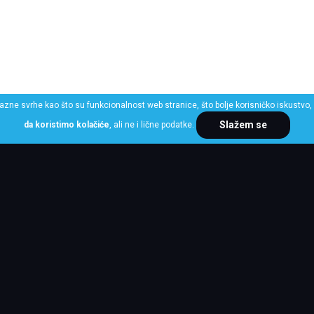
razne svrhe kao što su funkcionalnost web stranice, što bolje korisničko iskustvo, 
Slažem se
da koristimo kolačiće
, ali ne i lične podatke.
ME