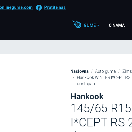
onlinegume.com
Pratite nas
GUME
O NAMA
Naslovna
Auto guma
Zims
Hankook WINTER I*CEPT RS 2
dostupan
Hankook
145/65 R1
I*CEPT RS 2