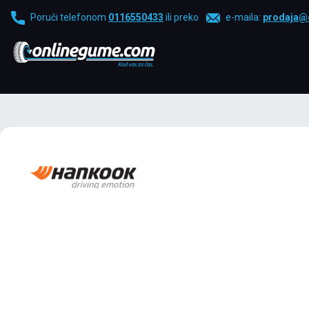
Poruči telefonom
0116550433
ili preko
e-maila:
prodaja@