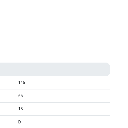
145
65
15
D