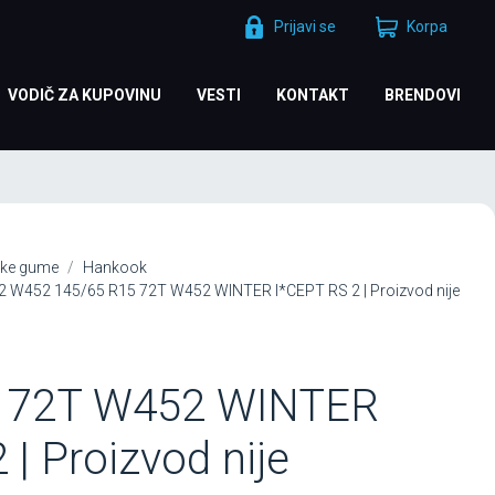
Prijavi se
Korpa
VODIČ ZA KUPOVINU
VESTI
KONTAKT
BRENDOVI
ke gume
Hankook
 W452 145/65 R15 72T W452 WINTER I*CEPT RS 2 | Proizvod nije
5 72T W452 WINTER
 | Proizvod nije