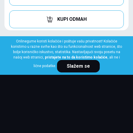
KUPI ODMAH
Onlinegume koristi kolačiće i poštuje vašu privatnost! Kolačiće
koristimo u razne svrhe kao što su funkcionalnost web stranice, što
bolje korisničko iskustvo, statistika. Nastavljajući svoju posetu na
našoj web stranici,
pristajete na to da koristimo kolačiće
, ali ne i
Slažem se
lične podatke.
RIKEN
185/65 R15 92V XL ALL SEASON RIKEN
Klasa: Na lageru:
10+ kom