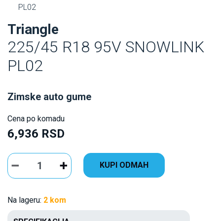
PL02
Triangle
225/45 R18 95V SNOWLINK
PL02
Zimske auto gume
Cena po komadu
6,936 RSD
KUPI ODMAH
Na lageru:
2 kom