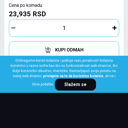
Cena po komadu
23,935 RSD
KUPI ODMAH
Onlinegume koristi kolačiće i poštuje vašu privatnost! Kolačiće
koristimo u razne svrhe kao što su funkcionalnost web stranice, što
bolje korisničko iskustvo, statistika. Nastavljajući svoju posetu na
našoj web stranici,
pristajete na to da koristimo kolačiće
, ali ne i
Slažem se
lične podatke.