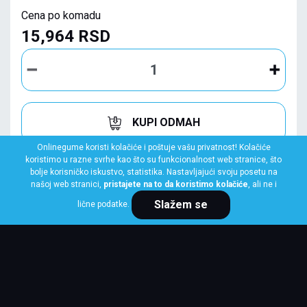
Cena po komadu
15,964 RSD
KUPI ODMAH
Onlinegume koristi kolačiće i poštuje vašu privatnost! Kolačiće
koristimo u razne svrhe kao što su funkcionalnost web stranice, što
bolje korisničko iskustvo, statistika. Nastavljajući svoju posetu na
našoj web stranici,
pristajete na to da koristimo kolačiće
, ali ne i
Slažem se
lične podatke.