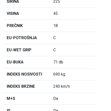
ŠIRINA
225
VISINA
45
PREČNIK
18
EU-POTROŠNJA
C
EU-WET GRIP
C
EU-BUKA
71 db
INDEKS NOSIVOSTI
690 kg
INDEKS BRZINE
240 km/h
M+S
Da
XL
Da