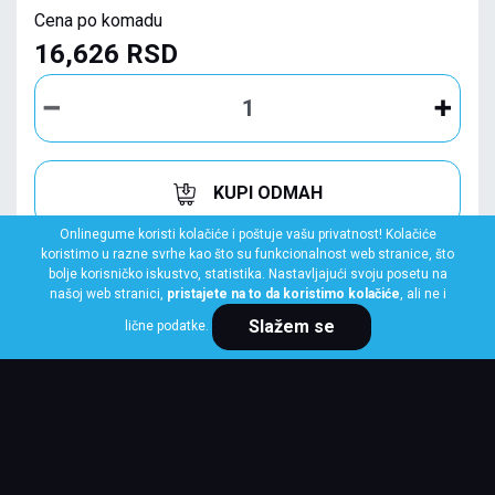
Cena po komadu
16,626 RSD
KUPI ODMAH
Onlinegume koristi kolačiće i poštuje vašu privatnost! Kolačiće
koristimo u razne svrhe kao što su funkcionalnost web stranice, što
bolje korisničko iskustvo, statistika. Nastavljajući svoju posetu na
našoj web stranici,
pristajete na to da koristimo kolačiće
, ali ne i
Slažem se
lične podatke.