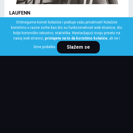
LAUFENN
145/70 R13 71T LK41 G FIT EQ+
Onlinegume koristi kolačiće i poštuje vašu privatnost! Kolačiće
koristimo u razne svrhe kao što su funkcionalnost web stranice, što
Klasa: Na lageru:
10+ kom
bolje korisničko iskustvo, statistika. Nastavljajući svoju posetu na
našoj web stranici,
pristajete na to da koristimo kolačiće
, ali ne i
Slažem se
lične podatke.
Cena po komadu
3,875 RSD
KUPI ODMAH