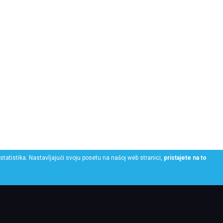
statistika. Nastavljajući svoju posetu na našoj web stranici,
pristajete na to