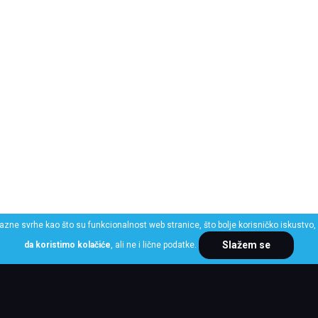
razne svrhe kao što su funkcionalnost web stranice, što bolje korisničko iskustvo, 
Slažem se
da koristimo kolačiće
, ali ne i lične podatke.