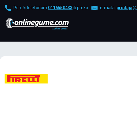
Poruči telefonom
0116550433
ili preko
e-maila:
prodaja@