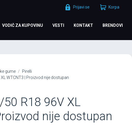
Prijavi se
Korpa
VODIČ ZA KUPOVINU
VESTI
KONTAKT
BRENDOVI
ke gume
Pirelli
V XL WTCNT3 | Proizvod nije dostupan
/50 R18 96V XL
roizvod nije dostupan