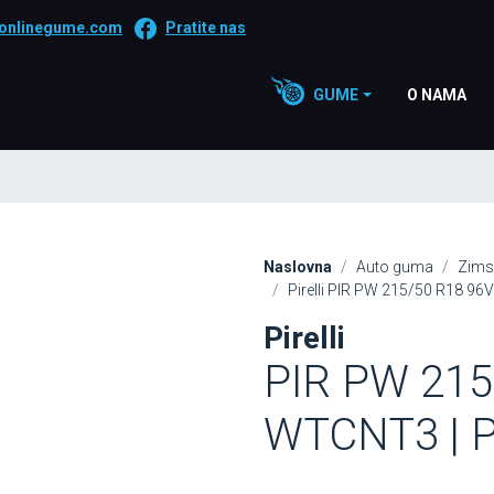
onlinegume.com
Pratite nas
GUME
O NAMA
Naslovna
Auto guma
Zims
Pirelli PIR PW 215/50 R18 96
Pirelli
PIR PW 215
WTCNT3 | P