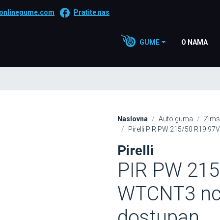
onlinegume.com
Pratite nas
GUME
O NAMA
Naslovna
Auto guma
Zims
Pirelli PIR PW 215/50 R19 97
Pirelli
PIR PW 215
WTCNT3 ncs 
dostupan