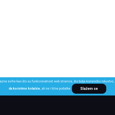
razne svrhe kao što su funkcionalnost web stranice, što bolje korisničko iskustvo, 
Slažem se
da koristimo kolačiće
, ali ne i lične podatke.