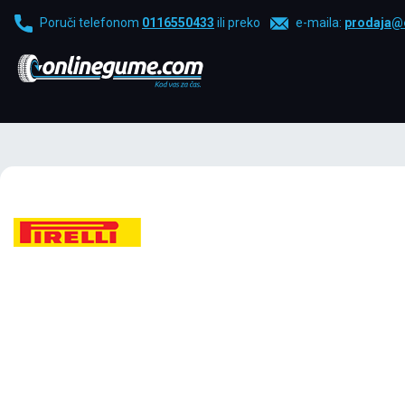
Poruči telefonom
0116550433
ili preko
e-maila:
prodaja@