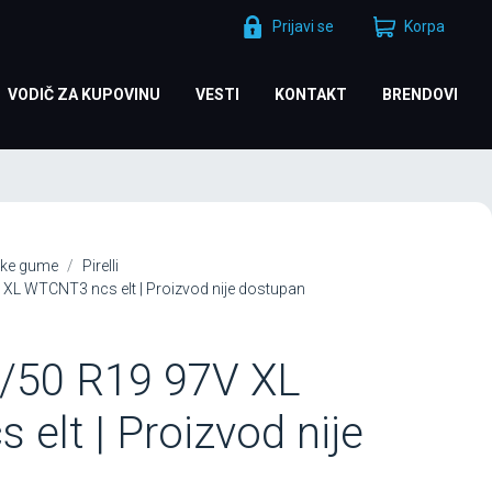
Prijavi se
Korpa
VODIČ ZA KUPOVINU
VESTI
KONTAKT
BRENDOVI
ke gume
Pirelli
V XL WTCNT3 ncs elt | Proizvod nije dostupan
/50 R19 97V XL
elt | Proizvod nije