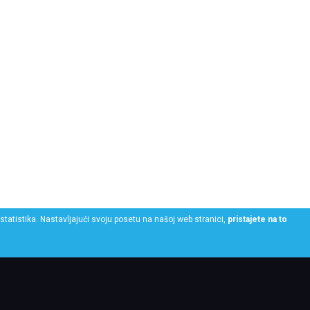
statistika. Nastavljajući svoju posetu na našoj web stranici,
pristajete na to