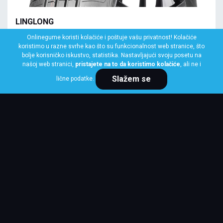
LINGLONG
145/70 R13 71T COMFORT MASTER EU
Onlinegume koristi kolačiće i poštuje vašu privatnost! Kolačiće
koristimo u razne svrhe kao što su funkcionalnost web stranice, što
Klasa: Na lageru:
7 kom
bolje korisničko iskustvo, statistika. Nastavljajući svoju posetu na
našoj web stranici,
pristajete na to da koristimo kolačiće
, ali ne i
Slažem se
lične podatke.
Cena po komadu
2,973 RSD
KUPI ODMAH