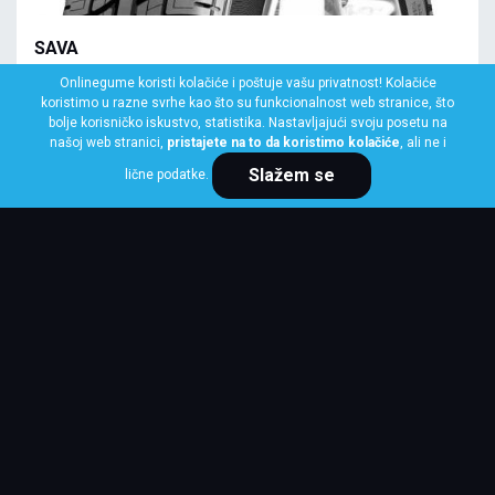
SAVA
145/70 R13 71T EFFECTA+
Onlinegume koristi kolačiće i poštuje vašu privatnost! Kolačiće
koristimo u razne svrhe kao što su funkcionalnost web stranice, što
Klasa: Na lageru:
4 kom
bolje korisničko iskustvo, statistika. Nastavljajući svoju posetu na
našoj web stranici,
pristajete na to da koristimo kolačiće
, ali ne i
Slažem se
lične podatke.
Cena po komadu
5,712 RSD
KUPI ODMAH