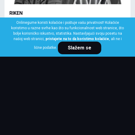
RIKEN
145/70 R13 71T ROAD RIKEN
Onlinegume koristi kolačiće i poštuje vašu privatnost! Kolačiće
koristimo u razne svrhe kao što su funkcionalnost web stranice, što
Klasa: Na lageru:
10+ kom
bolje korisničko iskustvo, statistika. Nastavljajući svoju posetu na
našoj web stranici,
pristajete na to da koristimo kolačiće
, ali ne i
Slažem se
lične podatke.
Cena po komadu
3,485 RSD
KUPI ODMAH