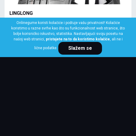
LINGLONG
145/70 R13 71T COMFORT MASTER EU
Onlinegume koristi kolačiće i poštuje vašu privatnost! Kolačiće
koristimo u razne svrhe kao što su funkcionalnost web stranice, što
Klasa: Na lageru:
7 kom
bolje korisničko iskustvo, statistika. Nastavljajući svoju posetu na
našoj web stranici,
pristajete na to da koristimo kolačiće
, ali ne i
Slažem se
lične podatke.
Cena po komadu
2,973 RSD
KUPI ODMAH