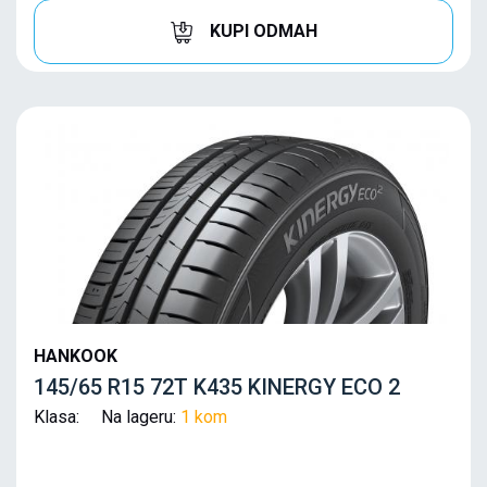
KUPI ODMAH
HANKOOK
145/65 R15 72T K435 KINERGY ECO 2
Klasa: Na lageru:
1 kom