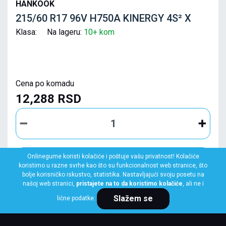
HANKOOK
215/60 R17 96V H750A KINERGY 4S² X
Klasa: Na lageru:
10+ kom
Cena po komadu
12,288 RSD
Onlinegume koristi kolačiće i poštuje vašu privatnost! Kolačiće
KUPI ODMAH
koristimo u razne svrhe kao što su funkcionalnost web stranice, što
bolje korisničko iskustvo, statistika. Nastavljajući svoju posetu na
našoj web stranici,
pristajete na to da koristimo kolačiće
, ali ne i
Slažem se
lične podatke.