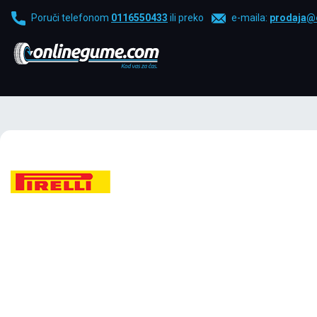
Poruči telefonom
0116550433
ili preko
e-maila:
prodaja@