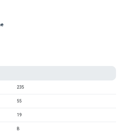
ne
235
55
19
B