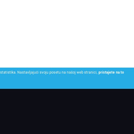
statistika. Nastavljajući svoju posetu na našoj web stranici,
pristajete na to