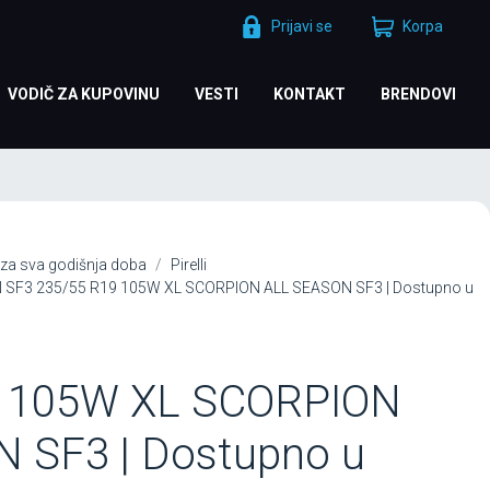
Prijavi se
Korpa
VODIČ ZA KUPOVINU
VESTI
KONTAKT
BRENDOVI
za sva godišnja doba
Pirelli
N SF3 235/55 R19 105W XL SCORPION ALL SEASON SF3 | Dostupno u
9 105W XL SCORPION
 SF3 | Dostupno u