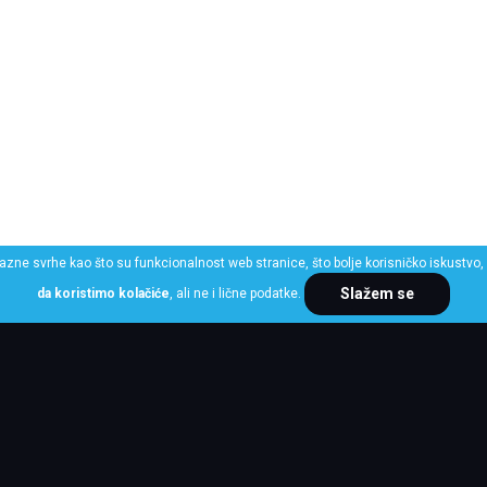
razne svrhe kao što su funkcionalnost web stranice, što bolje korisničko iskustvo, 
Slažem se
da koristimo kolačiće
, ali ne i lične podatke.
ME