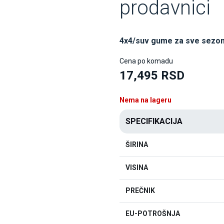
prodavnici
4x4/suv gume za sve sezo
Cena po komadu
17,495 RSD
Nema na lageru
SPECIFIKACIJA
ŠIRINA
VISINA
PREČNIK
EU-POTROŠNJA