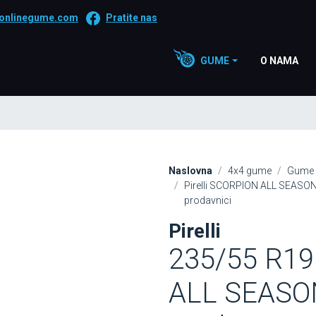
onlinegume.com
Pratite nas
GUME
O NAMA
Naslovna
4x4 gume
Gume 
Pirelli SCORPION ALL SEASO
prodavnici
Pirelli
235/55 R1
ALL SEASON