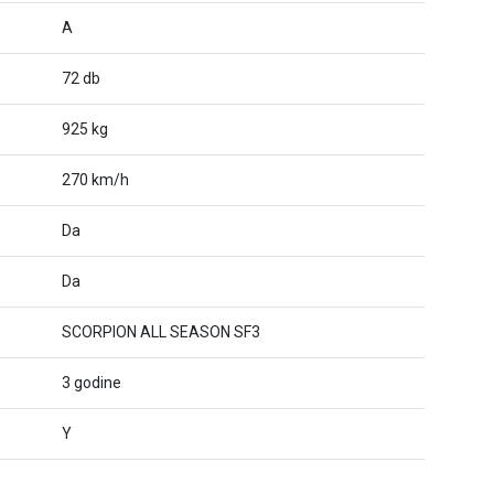
A
72 db
925 kg
270 km/h
Da
Da
SCORPION ALL SEASON SF3
3 godine
Y