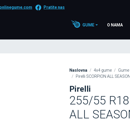
onlinegume.com
Pratite nas
GUME
O NAMA
Naslovna
4x4 gume
Gume 
Pirelli SCORPION ALL SEAS
Pirelli
255/55 R18
ALL SEASO