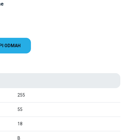
ne
PI ODMAH
255
55
18
B