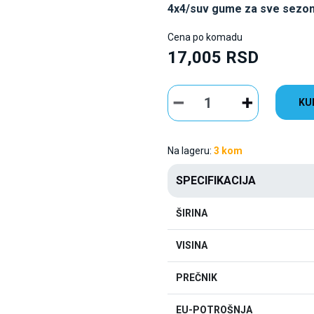
4x4/suv gume za sve sezo
Cena po komadu
17,005 RSD
KU
Na lageru:
3 kom
SPECIFIKACIJA
ŠIRINA
VISINA
PREČNIK
EU-POTROŠNJA