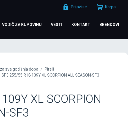
Prijavi se
Korpa
VODIČ ZA KUPOVINU
VESTI
KONTAKT
BRENDOVI
za sva godišnja doba
Pirelli
ON SF3 255/55 R18 109Y XL SCORPION ALL SEASON-SF3
 109Y XL SCORPION
N-SF3