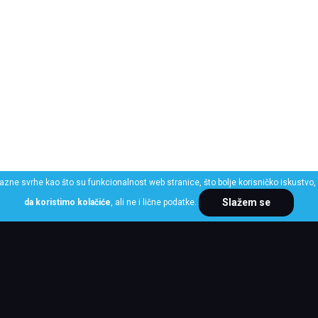
razne svrhe kao što su funkcionalnost web stranice, što bolje korisničko iskustvo, 
Slažem se
da koristimo kolačiće
, ali ne i lične podatke.
ME