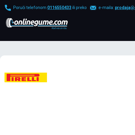
Poruči telefonom
0116550433
ili preko
e-maila:
prodaja@