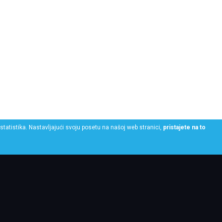
statistika. Nastavljajući svoju posetu na našoj web stranici,
pristajete na to