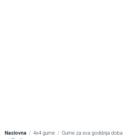
Naslovna
4x4 gume
Gume za sva godišnja doba