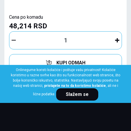
Cena po komadu
48,214 RSD
KUPI ODMAH
Onlinegume koristi kolačiće i poštuje vašu privatnost! Kolačiće
koristimo u razne svrhe kao što su funkcionalnost web stranice, što
bolje korisničko iskustvo, statistika. Nastavljajući svoju posetu na
našoj web stranici,
pristajete na to da koristimo kolačiće
, ali ne i
Slažem se
lične podatke.