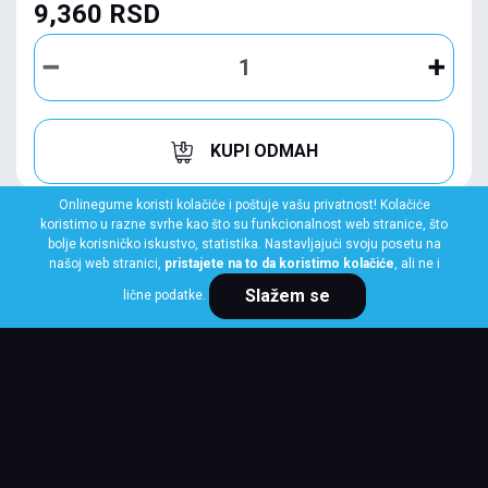
9,360 RSD
KUPI ODMAH
Onlinegume koristi kolačiće i poštuje vašu privatnost! Kolačiće
koristimo u razne svrhe kao što su funkcionalnost web stranice, što
bolje korisničko iskustvo, statistika. Nastavljajući svoju posetu na
našoj web stranici,
pristajete na to da koristimo kolačiće
, ali ne i
Slažem se
lične podatke.
GOODYEAR