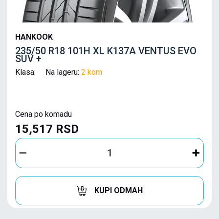
HANKOOK
235/50 R18 101H XL K137A VENTUS EVO
SUV +
Klasa: Na lageru:
2 kom
Cena po komadu
15,517 RSD
KUPI ODMAH