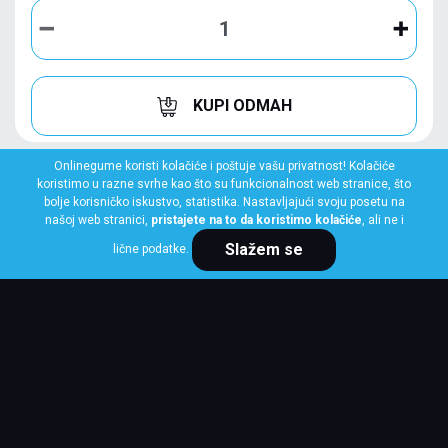
KUPI ODMAH
Onlinegume koristi kolačiće i poštuje vašu privatnost! Kolačiće
koristimo u razne svrhe kao što su funkcionalnost web stranice, što
bolje korisničko iskustvo, statistika. Nastavljajući svoju posetu na
našoj web stranici,
pristajete na to da koristimo kolačiće
, ali ne i
Slažem se
lične podatke.
GOODYEAR
235/50 R18 97V EAGLE F1 ASYMMETRIC 3