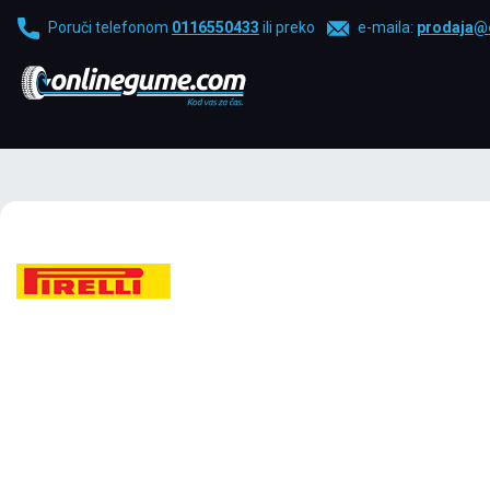
Poruči telefonom
0116550433
ili preko
e-maila:
prodaja@