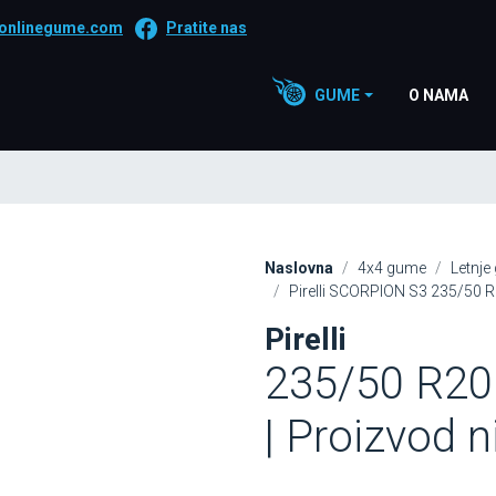
onlinegume.com
Pratite nas
GUME
O NAMA
Naslovna
4x4 gume
Letnje
Pirelli SCORPION S3 235/50 
Pirelli
235/50 R2
| Proizvod 