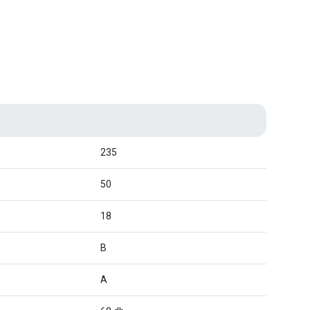
235
50
18
B
A