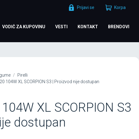
Prijavi se
Korpa
VODIČ ZA KUPOVINU
VESTI
KONTAKT
BRENDOVI
 gume
Pirelli
R20 104W XL SCORPION S3 | Proizvod nije dostupan
0 104W XL SCORPION S3
nije dostupan