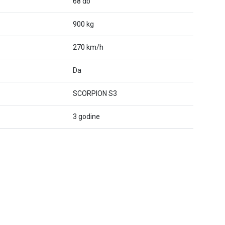
68 db
900 kg
270 km/h
Da
SCORPION S3
3 godine