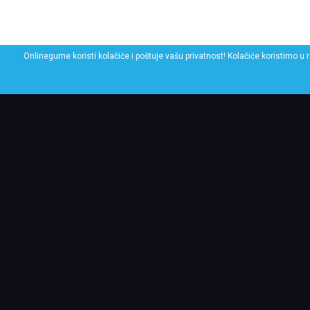
Onlinegume koristi kolačiće i poštuje vašu privatnost! Kolačiće koristimo u 
POGLEDAJ SLIČNE GU