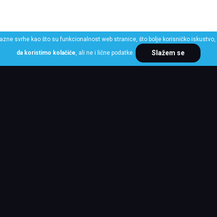
razne svrhe kao što su funkcionalnost web stranice, što bolje korisničko iskustvo, 
Slažem se
da koristimo kolačiće
, ali ne i lične podatke.
ME