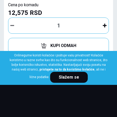
Cena po komadu
12,575 RSD
KUPI ODMAH
Onlinegume koristi kolačiće i poštuje vašu privatnost! Kolačiće
koristimo u razne svrhe kao što su funkcionalnost web stranice, što
bolje korisničko iskustvo, statistika. Nastavljajući svoju posetu na
našoj web stranici,
pristajete na to da koristimo kolačiće
, ali ne i
Slažem se
lične podatke.