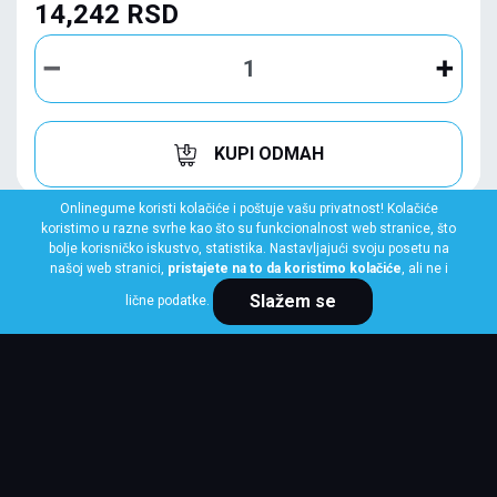
14,242 RSD
KUPI ODMAH
Onlinegume koristi kolačiće i poštuje vašu privatnost! Kolačiće
koristimo u razne svrhe kao što su funkcionalnost web stranice, što
bolje korisničko iskustvo, statistika. Nastavljajući svoju posetu na
našoj web stranici,
pristajete na to da koristimo kolačiće
, ali ne i
Slažem se
lične podatke.
LINGLONG